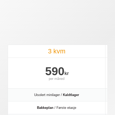
3 kvm
590
kr
per
måned
Uisolert minilager /
Kaldtlager
Bakkeplan
/ Første etasje